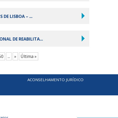
DE LISBOA – ...
ONAL DE REABILITA...
50
...
»
Última »
ACONSELHAMENTO JURÍDICO
arios