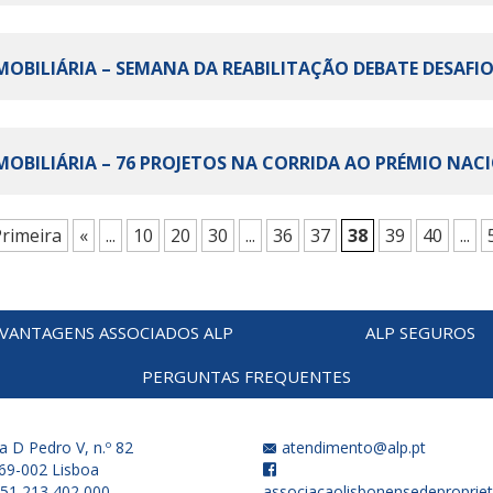
 IMOBILIÁRIA – SEMANA DA REABILITAÇÃO DEBATE DESAFIOS 
 IMOBILIÁRIA – 76 PROJETOS NA CORRIDA AO PRÉMIO NACI
Primeira
«
...
10
20
30
...
36
37
38
39
40
...
VANTAGENS ASSOCIADOS ALP
ALP SEGUROS
PERGUNTAS FREQUENTES
a D Pedro V, n.º 82
atendimento@alp.pt
69-002 Lisboa
51 213 402 000
associacaolisbonensedepropriet