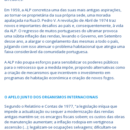
Em 1959, a ALP concretiza uma das suas mais antigas aspirações,
ao tornar-se proprietária da sua própria sede, uma moradia
apalaçada na Rua D. Pedro V. A revolução de Abril de 1974 traz
novos e importantes desaﬁos ao país e, consequentemente, à vida
da ALP. O regresso de muitos portugueses do ultramar provoca
uma súbita inﬂação das rendas, levando o Governo, em Setembro
desse ano, a alargar o congelamento das mesmas a todo o país,
julgando com isso atenuar o problema habitacional que atingia uma
faixa considerável da comunidade portuguesa.
A ALP não poupa esforços para sensibilizar os poderes públicos
para o retrocesso que a medida impõe, propondo alternativas como
a criação de mecanismos que incentivem o investimento em
programas de habitação económica e criação de novos fogos.
O APELO JUNTO DOS ORGANISMOS INTERNACIONAIS
Segundo o Relatório e Contas de 1977, “a legislação iníqua que
impede a actualização ou sequer a modernização das rendas
antigas mantém-se; os encargos ﬁscais sobem; os custos das obras
de manutenção aumentam; a inﬂação rodopia em vertiginosa
ascensão (…); legalizam-se ocupações selvagens; diﬁcultam-se