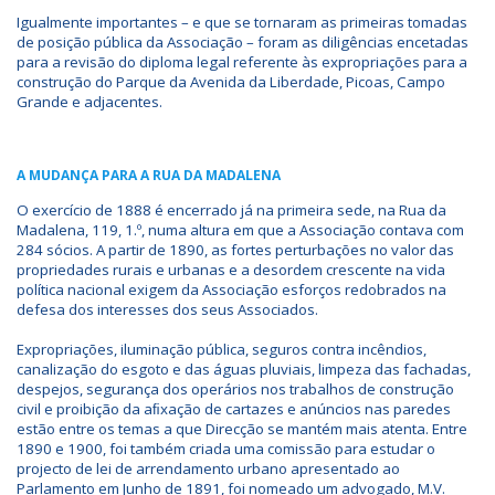
Igualmente importantes – e que se tornaram as primeiras tomadas
de posição pública da Associação – foram as diligências encetadas
para a revisão do diploma legal referente às expropriações para a
construção do Parque da Avenida da Liberdade, Picoas, Campo
Grande e adjacentes.
A MUDANÇA PARA A RUA DA MADALENA
O exercício de 1888 é encerrado já na primeira sede, na Rua da
Madalena, 119, 1.º, numa altura em que a Associação contava com
284 sócios. A partir de 1890, as fortes perturbações no valor das
propriedades rurais e urbanas e a desordem crescente na vida
política nacional exigem da Associação esforços redobrados na
defesa dos interesses dos seus Associados.
Expropriações, iluminação pública, seguros contra incêndios,
canalização do esgoto e das águas pluviais, limpeza das fachadas,
despejos, segurança dos operários nos trabalhos de construção
civil e proibição da aﬁxação de cartazes e anúncios nas paredes
estão entre os temas a que Direcção se mantém mais atenta. Entre
1890 e 1900, foi também criada uma comissão para estudar o
projecto de lei de arrendamento urbano apresentado ao
Parlamento em Junho de 1891, foi nomeado um advogado, M.V.