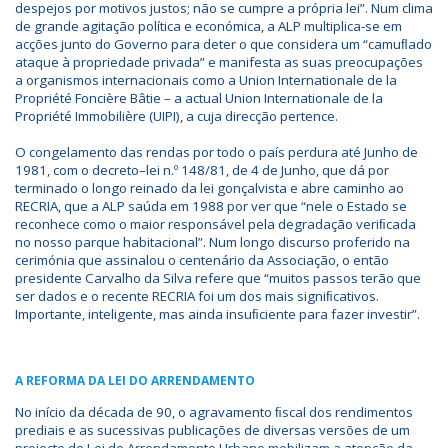
despejos por motivos justos; não se cumpre a própria lei”. Num clima
de grande agitação política e económica, a ALP multiplica-se em
acções junto do Governo para deter o que considera um “camuﬂado
ataque à propriedade privada” e manifesta as suas preocupações
a organismos internacionais como a Union Internationale de la
Propriété Foncière Bâtie – a actual Union Internationale de la
Propriété Immobilière (UIPI), a cuja direcção pertence.
O congelamento das rendas por todo o país perdura até Junho de
1981, com o decreto–lei n.º 148/81, de 4 de Junho, que dá por
terminado o longo reinado da lei gonçalvista e abre caminho ao
RECRIA, que a ALP saúda em 1988 por ver que “nele o Estado se
reconhece como o maior responsável pela degradação veriﬁcada
no nosso parque habitacional”. Num longo discurso proferido na
cerimónia que assinalou o centenário da Associação, o então
presidente Carvalho da Silva refere que “muitos passos terão que
ser dados e o recente RECRIA foi um dos mais signiﬁcativos.
Importante, inteligente, mas ainda insuﬁciente para fazer investir”.
A REFORMA DA LEI DO ARRENDAMENTO
No início da década de 90, o agravamento ﬁscal dos rendimentos
prediais e as sucessivas publicações de diversas versões de um