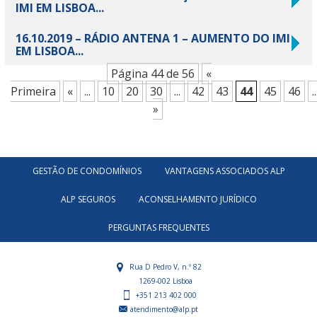
IMI EM LISBOA...
16.10.2019 – RÁDIO ANTENA 1 – AUMENTO DO IMI
EM LISBOA...
Página 44 de 56
«
Primeira
«
...
10
20
30
...
42
43
44
45
46
..
»
GESTÃO DE CONDOMÍNIOS
VANTAGENS ASSOCIADOS ALP
ALP SEGUROS
ACONSELHAMENTO JURÍDICO
PERGUNTAS FREQUENTES
Rua D Pedro V, n.º 82
1269-002 Lisboa
+351 213 402 000
atendimento@alp.pt