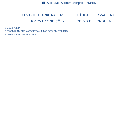
associacaolisbonensedeproprietarios
CENTRO DE ARBITRAGEM
POLÍTICA DE PRIVACIDADE
TERMOS E CONDIÇÕES
CÓDIGO DE CONDUTA
© 2026 A.L.P.
DESIGN® ANDREIA CONSTANTINO DESIGN STUDIO
POWERED BY: WEBTEAM.PT