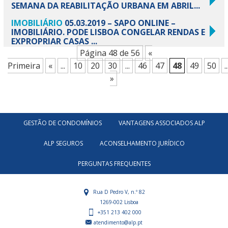
SEMANA DA REABILITAÇÃO URBANA EM ABRIL...
IMOBILIÁRIO
05.03.2019 – SAPO ONLINE –
IMOBILIÁRIO. PODE LISBOA CONGELAR RENDAS E
EXPROPRIAR CASAS ...
Página 48 de 56
«
Primeira
«
...
10
20
30
...
46
47
48
49
50
..
»
GESTÃO DE CONDOMÍNIOS
VANTAGENS ASSOCIADOS ALP
ALP SEGUROS
ACONSELHAMENTO JURÍDICO
PERGUNTAS FREQUENTES
Rua D Pedro V, n.º 82
1269-002 Lisboa
+351 213 402 000
atendimento@alp.pt