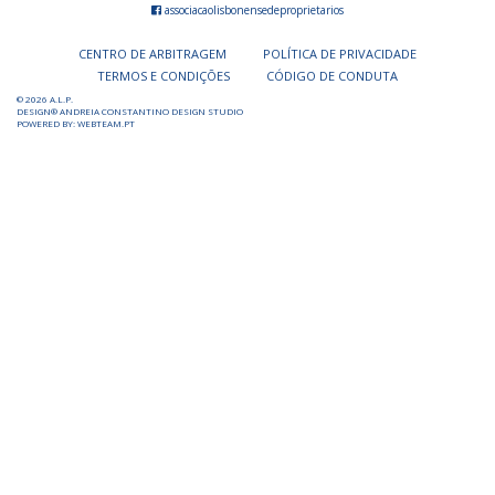
associacaolisbonensedeproprietarios
CENTRO DE ARBITRAGEM
POLÍTICA DE PRIVACIDADE
TERMOS E CONDIÇÕES
CÓDIGO DE CONDUTA
© 2026 A.L.P.
DESIGN® ANDREIA CONSTANTINO DESIGN STUDIO
POWERED BY: WEBTEAM.PT