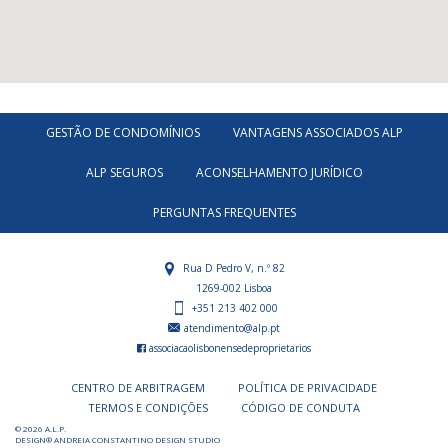
GESTÃO DE CONDOMÍNIOS
VANTAGENS ASSOCIADOS ALP
ALP SEGUROS
ACONSELHAMENTO JURÍDICO
PERGUNTAS FREQUENTES
Rua D Pedro V, n.º 82
1269-002 Lisboa
+351 213 402 000
atendimento@alp.pt
associacaolisbonensedeproprietarios
CENTRO DE ARBITRAGEM
POLÍTICA DE PRIVACIDADE
TERMOS E CONDIÇÕES
CÓDIGO DE CONDUTA
© 2026 A.L.P.
DESIGN® ANDREIA CONSTANTINO DESIGN STUDIO