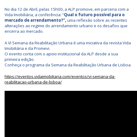
No dia 12 de Abril, pelas 15h00, a ALP promove, em parceria com a
Vida Imobiliária, a conferência: “
Qual o futuro possível para o
mercado de arrendamento?”,
uma reflexão sobre as recentes
alterações ao regime do arrendamento urbano e os desafios que
encerra ao mercado.
A VI Semana da Reabilitação Urbana é uma iniciativa da revista Vida
Imobiliária e da Promevi.
O evento conta com o apoio institucional da ALP desde a sua
primeira edição.
Conheça o programa da Semana da Reabilitação Urbana de Lisboa.
https://eventos.vidaimobiliaria.com/eventos/vi-semana-da-
reabilitacao-urbana-de-lisboa/