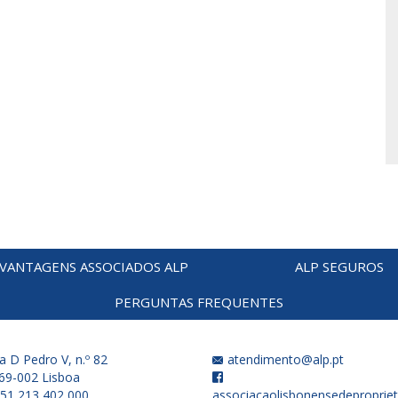
VANTAGENS ASSOCIADOS ALP
ALP SEGUROS
PERGUNTAS FREQUENTES
a D Pedro V, n.º 82
atendimento@alp.pt
69-002 Lisboa
51 213 402 000
associacaolisbonensedepropriet