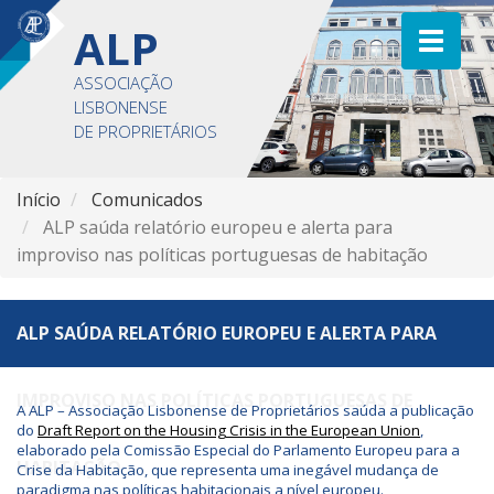
ALP
ASSOCIAÇÃO
LISBONENSE
DE PROPRIETÁRIOS
Início
Comunicados
ALP saúda relatório europeu e alerta para
improviso nas políticas portuguesas de habitação
ALP SAÚDA RELATÓRIO EUROPEU E ALERTA PARA
IMPROVISO NAS POLÍTICAS PORTUGUESAS DE
A ALP – Associação Lisbonense de Proprietários saúda a publicação
do
Draft Report on the Housing Crisis in the European Union
,
elaborado pela Comissão Especial do Parlamento Europeu para a
HABITAÇÃO
Crise da Habitação, que representa uma inegável mudança de
paradigma nas políticas habitacionais a nível europeu.