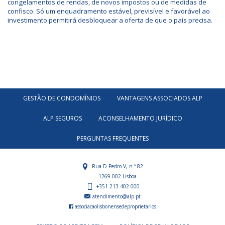
congelamentos de rendas, de novos impostos ou de medidas de
confisco. Só um enquadramento estável, previsível e favorável ao
investimento permitirá desbloquear a oferta de que o país precisa.
GESTÃO DE CONDOMÍNIOS
VANTAGENS ASSOCIADOS ALP
ALP SEGUROS
ACONSELHAMENTO JURÍDICO
PERGUNTAS FREQUENTES
Rua D Pedro V, n.º 82
1269-002 Lisboa
+351 213 402 000
atendimento@alp.pt
associacaolisbonensedeproprietarios