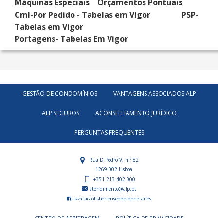
Máquinas Especiais Orçamentos Pontuais
Cml-Por Pedido - Tabelas em Vigor PSP-
Tabelas em Vigor
Portagens- Tabelas Em Vigor
GESTÃO DE CONDOMÍNIOS
VANTAGENS ASSOCIADOS ALP
ALP SEGUROS
ACONSELHAMENTO JURÍDICO
PERGUNTAS FREQUENTES
Rua D Pedro V, n.º 82
1269-002 Lisboa
+351 213 402 000
atendimento@alp.pt
associacaolisbonensedeproprietarios
CENTRO DE ARBITRAGEM
POLÍTICA DE PRIVACIDADE