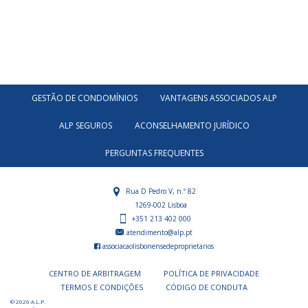
GESTÃO DE CONDOMÍNIOS
VANTAGENS ASSOCIADOS ALP
ALP SEGUROS
ACONSELHAMENTO JURÍDICO
PERGUNTAS FREQUENTES
Rua D Pedro V, n.º 82
1269-002 Lisboa
+351 213 402 000
atendimento@alp.pt
associacaolisbonensedeproprietarios
CENTRO DE ARBITRAGEM
POLÍTICA DE PRIVACIDADE
TERMOS E CONDIÇÕES
CÓDIGO DE CONDUTA
© 2026 A.L.P.